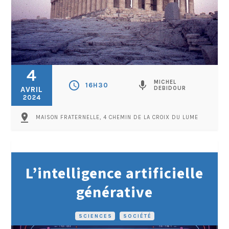
4
MICHEL
schedule
mic
16H30
AVRIL
DEBIDOUR
2024
pin_drop
MAISON FRATERNELLE, 4 CHEMIN DE LA CROIX DU LUME
L’intelligence artificielle
générative
SCIENCES
•
SOCIÉTÉ