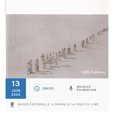
13
MAURICE
schedule
mic
16H30
JUIN
DOLMADJIAN
2024
pin_drop
MAISON FRATERNELLE, 4 CHEMIN DE LA CROIX DU LUME