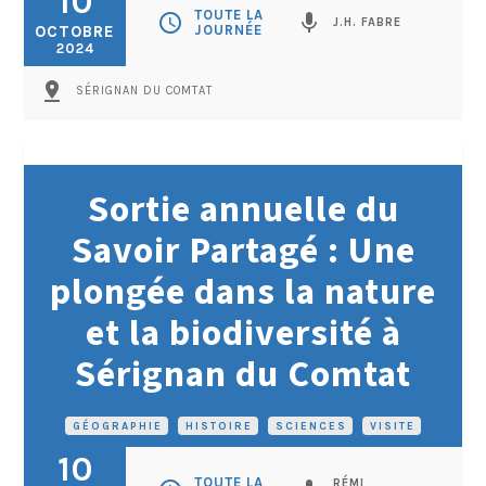
10
TOUTE LA
schedule
mic
J.H. FABRE
OCTOBRE
JOURNÉE
2024
pin_drop
SÉRIGNAN DU COMTAT
Sortie annuelle du
Savoir Partagé : Une
plongée dans la nature
et la biodiversité à
Sérignan du Comtat
GÉOGRAPHIE
•
HISTOIRE
•
SCIENCES
•
VISITE
10
TOUTE LA
RÉMI