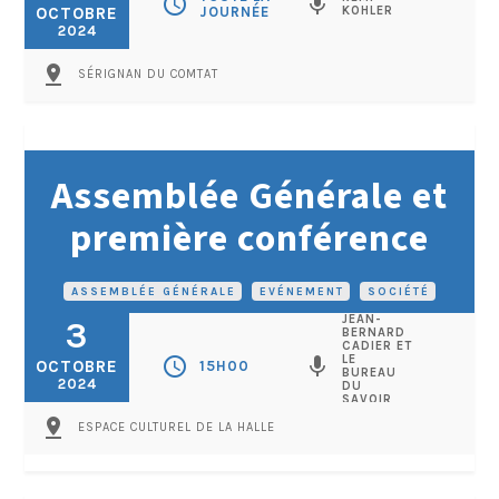
schedule
mic
OCTOBRE
JOURNÉE
KOHLER
2024
pin_drop
SÉRIGNAN DU COMTAT
Assemblée Générale et
première conférence
ASSEMBLÉE GÉNÉRALE
•
EVÉNEMENT
•
SOCIÉTÉ
JEAN-
3
BERNARD
CADIER ET
LE
schedule
mic
OCTOBRE
15H00
BUREAU
2024
DU
SAVOIR
PARTAGÉ
pin_drop
ESPACE CULTUREL DE LA HALLE