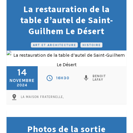
La restauration de la
table d’autel de Saint-
Guilhem Le Désert
ART ET ARCHITECTURE
•
HISTOIRE
14
BENOIT
schedule
mic
16H30
NOVEMBRE
LAFAY
2024
pin_drop
LA MAISON FRATERNELLE,
Photos de la sortie