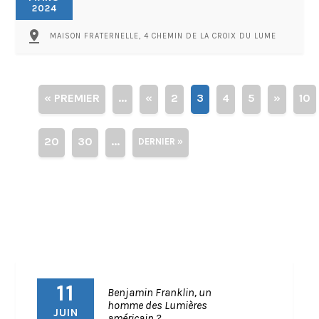
2024
pin_drop
MAISON FRATERNELLE, 4 CHEMIN DE LA CROIX DU LUME
« PREMIER
...
«
2
3
4
5
»
10
20
30
...
DERNIER »
11
Benjamin Franklin, un
homme des Lumières
JUIN
américain ?