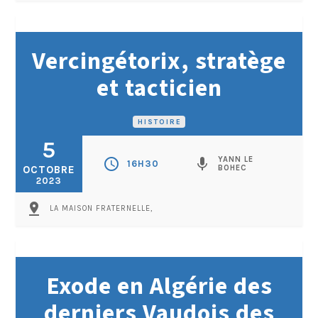
Vercingétorix, stratège
et tacticien
HISTOIRE
5
YANN LE
schedule
mic
16H30
OCTOBRE
BOHEC
2023
pin_drop
LA MAISON FRATERNELLE,
Exode en Algérie des
derniers Vaudois des