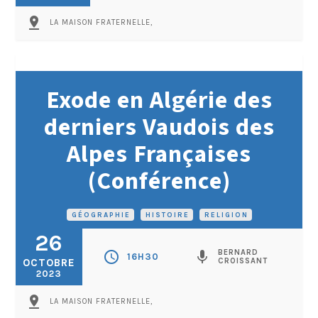
pin_drop
LA MAISON FRATERNELLE,
Exode en Algérie des
derniers Vaudois des
Alpes Françaises
(Conférence)
GÉOGRAPHIE
•
HISTOIRE
•
RELIGION
26
BERNARD
schedule
mic
16H30
OCTOBRE
CROISSANT
2023
pin_drop
LA MAISON FRATERNELLE,