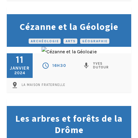
Cézanne et la Géologie
ARCHÉOLOGIE
•
ARTS
•
GÉOGRAPHIE
11
YVES
schedule
mic
16H30
JANVIER
DUTOUR
2024
pin_drop
LA MAISON FRATERNELLE
Les arbres et forêts de la
Drôme