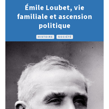
Émile Loubet, vie
familiale et ascension
politique
HISTOIRE
•
SOCIÉTÉ