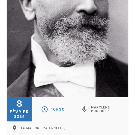
8
MARYLÈNE
schedule
mic
16H30
FÉVRIER
PONTHIER
2024
pin_drop
LA MAISON FRATERNELLE,