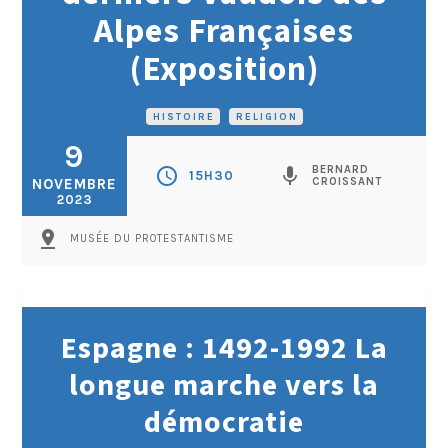
Alpes Françaises
(Exposition)
HISTOIRE
•
RELIGION
9
BERNARD
schedule
mic
15H30
NOVEMBRE
CROISSANT
2023
pin_drop
MUSÉE DU PROTESTANTISME
Espagne : 1492-1992 La
longue marche vers la
démocratie