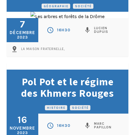
GÉOGRAPHIE
•
SOCIÉTÉ
7
LUCIEN
schedule
mic
16H30
DÉCEMBRE
DUPUIS
2023
pin_drop
LA MAISON FRATERNELLE,
Pol Pot et le régime
des Khmers Rouges
HISTOIRE
•
SOCIÉTÉ
16
MARC
schedule
mic
16H30
NOVEMBRE
PAPILLON
2023