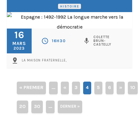
HISTOIRE
16
COLETTE
schedule
mic
16H30
BRUN-
MARS
CASTELLY
2023
pin_drop
LA MAISON FRATERNELLE,
« PREMIER
...
«
3
4
5
6
»
10
20
30
...
DERNIER »