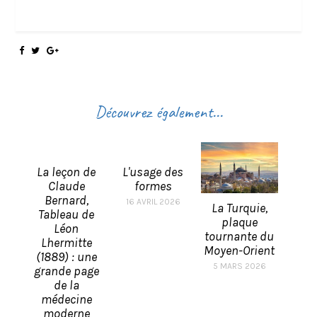
Découvrez également...
La leçon de
L'usage des
Claude
formes
Bernard,
16 AVRIL 2026
La Turquie,
Tableau de
plaque
Léon
tournante du
Lhermitte
Moyen-Orient
(1889) : une
5 MARS 2026
grande page
de la
médecine
moderne