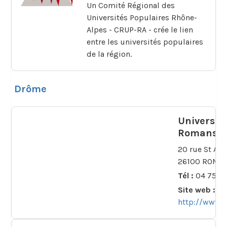
Un Comité Régional des
Universités Populaires Rhône-
Alpes - CRUP-RA - crée le lien
entre les universités populaires
de la région.
Drôme
Universit
Romans
20 rue St Ant
26100 ROMA
Tél :
04 75 05
Site web :
http://www.