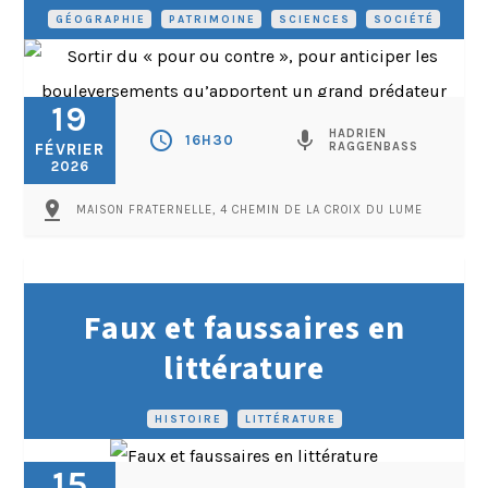
GÉOGRAPHIE
•
PATRIMOINE
•
SCIENCES
•
SOCIÉTÉ
19
HADRIEN
schedule
mic
16H30
FÉVRIER
RAGGENBASS
2026
pin_drop
MAISON FRATERNELLE, 4 CHEMIN DE LA CROIX DU LUME
Faux et faussaires en
littérature
HISTOIRE
•
LITTÉRATURE
15