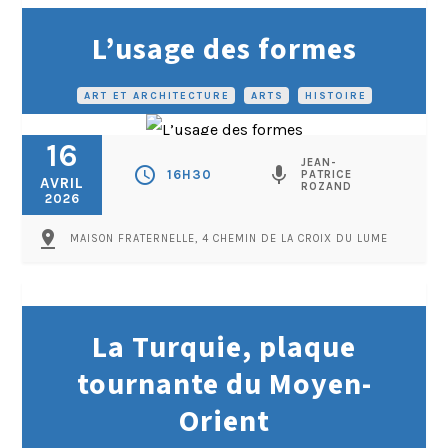
L’usage des formes
ART ET ARCHITECTURE
•
ARTS
•
HISTOIRE
16
JEAN-
schedule
mic
16H30
PATRICE
AVRIL
ROZAND
2026
pin_drop
MAISON FRATERNELLE, 4 CHEMIN DE LA CROIX DU LUME
La Turquie, plaque
tournante du Moyen-
Orient