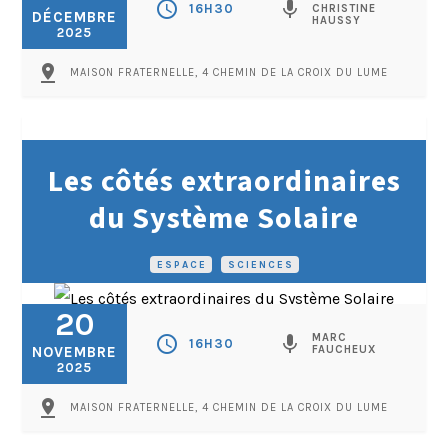
schedule
mic
16H30
CHRISTINE
DÉCEMBRE
HAUSSY
2025
pin_drop
MAISON FRATERNELLE, 4 CHEMIN DE LA CROIX DU LUME
Les côtés extraordinaires
du Système Solaire
ESPACE
•
SCIENCES
20
MARC
schedule
mic
16H30
NOVEMBRE
FAUCHEUX
2025
pin_drop
MAISON FRATERNELLE, 4 CHEMIN DE LA CROIX DU LUME