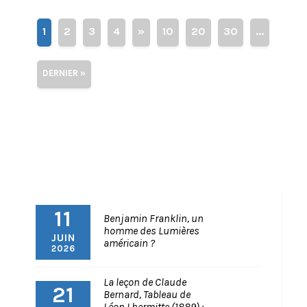
1
2
3
4
»
10
20
30
...
DERNIER »
11
Benjamin Franklin, un
homme des Lumières
JUIN
américain ?
2026
La leçon de Claude
21
Bernard, Tableau de
Léon Lhermitte (1889) :