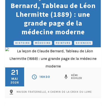
Bernard, Tableau de Léon
Lhermitte (1889) : une
grande page de la
médecine moderne
HISTOIRE
•
MÉDECINE
•
PEINTURE
•
SCIENCES
21
RÉMI
schedule
mic
16H30
MAI
KOHLER
2026
pin_drop
MAISON FRATERNELLE, 4 CHEMIN DE LA CROIX DU LUME