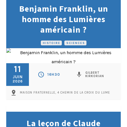
Benjamin Franklin, un
homme des Lumières
américain ?
HISTOIRE
•
SCIENCES
11
GILBERT
schedule
mic
16H30
JUIN
KIRKORIAN
2026
pin_drop
MAISON FRATERNELLE, 4 CHEMIN DE LA CROIX DU LUME
La leçon de Claude