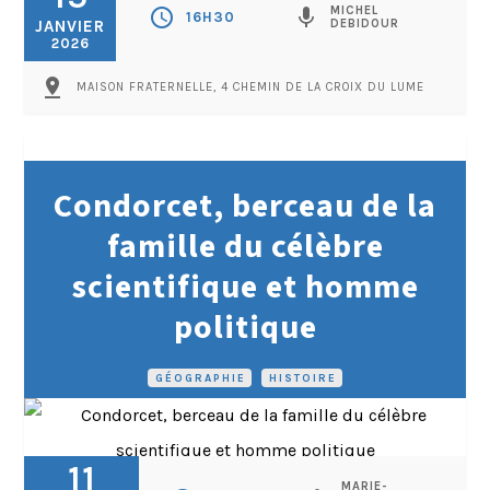
MICHEL
schedule
mic
16H30
JANVIER
DEBIDOUR
2026
pin_drop
MAISON FRATERNELLE, 4 CHEMIN DE LA CROIX DU LUME
Condorcet, berceau de la
famille du célèbre
scientifique et homme
politique
GÉOGRAPHIE
•
HISTOIRE
11
MARIE-