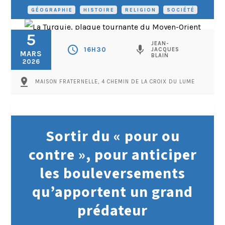
GÉOGRAPHIE
•
HISTOIRE
•
RELIGION
•
SOCIÉTÉ
5
JEAN-
schedule
mic
16H30
JACQUES
MARS
BLAIN
2026
pin_drop
MAISON FRATERNELLE, 4 CHEMIN DE LA CROIX DU LUME
Sortir du « pour ou
contre », pour anticiper
les bouleversements
qu’apportent un grand
prédateur