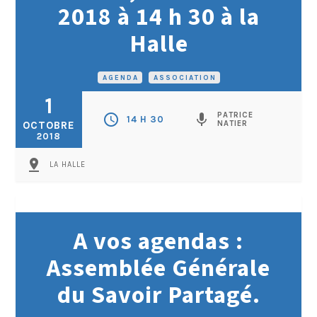
2018 à 14 h 30 à la
Halle
AGENDA
•
ASSOCIATION
1
PATRICE
schedule
mic
14 H 30
OCTOBRE
NATIER
2018
pin_drop
LA HALLE
A vos agendas :
Assemblée Générale
du Savoir Partagé.