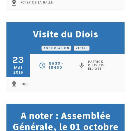
pin_drop
FOYER DE LA HALLE
Visite du Diois
ASSOCIATION
•
VISITE
23
PATRICK
8H30 -
schedule
mic
OLLIVIER-
MAI
18H30
ELLIOTT
2019
pin_drop
DIOIS
A noter : Assemblée
Générale, le 01 octobre