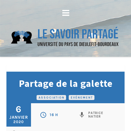
Partage de la galette
ASSOCIATION
•
EVÉNEMENT
6
PATRICE
schedule
mic
16 H
JANVIER
NATIER
2020