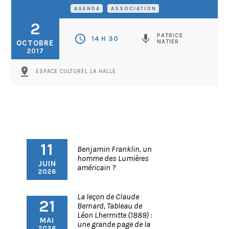
AGENDA
•
ASSOCIATION
2
PATRICE
schedule
mic
14 H 30
OCTOBRE
NATIER
2017
pin_drop
ESPACE CULTUREL LA HALLE
11
Benjamin Franklin, un
homme des Lumières
JUIN
américain ?
2026
La leçon de Claude
21
Bernard, Tableau de
Léon Lhermitte (1889) :
MAI
une grande page de la
2026