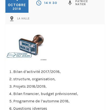
PATRICE
schedule
mic
14 H 30
OCTOBRE
NATIER
2018
pin_drop
LA HALLE
Bilan d’activité 2017/2018,
structure, organisation,
Projets 2018/2019,
Bilan financier, budget prévisionnel,
Programme de l’automne 2018,
Questions idverses