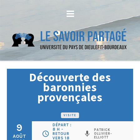
Découverte des
baronnies
provençales
VISITE
9
DÉPART :
8 H -
PATRICK
schedule
mic
RETOUR
OLLIVIER-
AOÛT
ELLIOTT
VERS 18