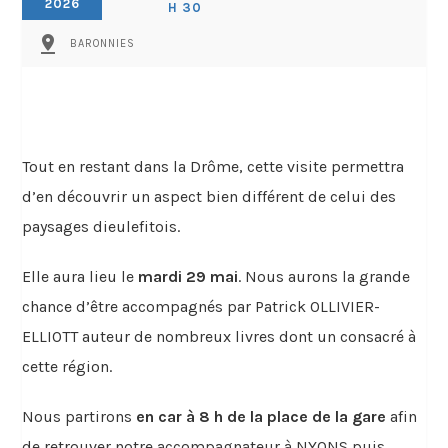
2026
H 30
pin_drop
BARONNIES
Tout en restant dans la Drôme, cette visite permettra
d’en découvrir un aspect bien différent de celui des
paysages dieulefitois.
Elle aura lieu le
mardi 29 mai
. Nous aurons la grande
chance d’être accompagnés par Patrick OLLIVIER-
ELLIOTT auteur de nombreux livres dont un consacré à
cette région.
Nous partirons
en car à 8 h de la place de la gare
afin
de retrouver notre accompagnateur à NYONS puis