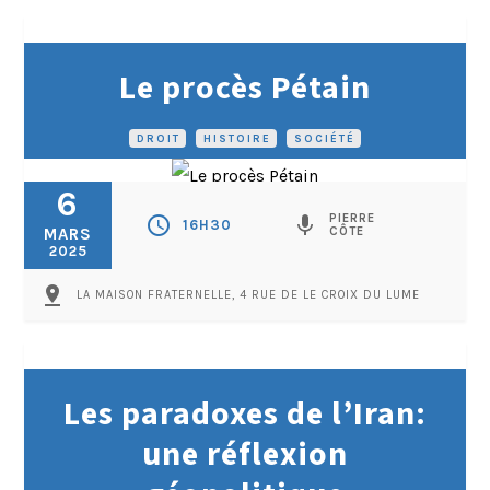
Le procès Pétain
DROIT
•
HISTOIRE
•
SOCIÉTÉ
6
PIERRE
schedule
mic
16H30
MARS
CÔTE
2025
pin_drop
LA MAISON FRATERNELLE, 4 RUE DE LE CROIX DU LUME
Les paradoxes de l’Iran:
une réflexion