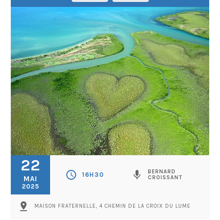
22
BERNARD
schedule
mic
16H30
MAI
CROISSANT
2025
pin_drop
MAISON FRATERNELLE, 4 CHEMIN DE LA CROIX DU LUME