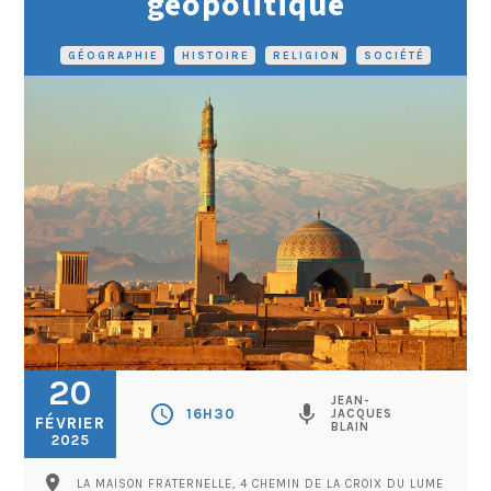
géopolitique
GÉOGRAPHIE
•
HISTOIRE
•
RELIGION
•
SOCIÉTÉ
20
JEAN-
schedule
mic
16H30
JACQUES
FÉVRIER
BLAIN
2025
pin_drop
LA MAISON FRATERNELLE, 4 CHEMIN DE LA CROIX DU LUME