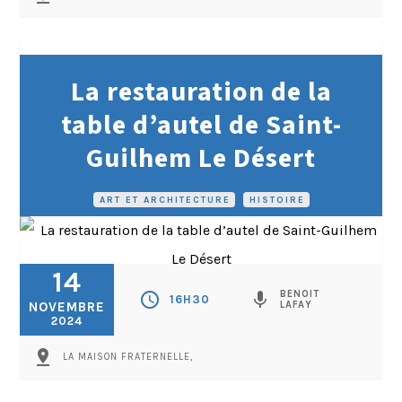
La restauration de la
table d’autel de Saint-
Guilhem Le Désert
ART ET ARCHITECTURE
•
HISTOIRE
14
BENOIT
schedule
mic
16H30
NOVEMBRE
LAFAY
2024
pin_drop
LA MAISON FRATERNELLE,