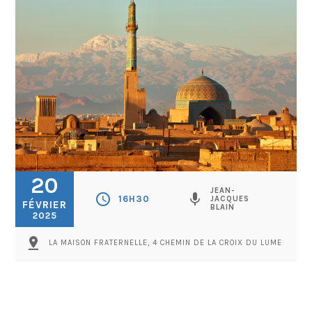
20
JEAN-
schedule
mic
16H30
JACQUES
FÉVRIER
BLAIN
2025
pin_drop
LA MAISON FRATERNELLE, 4 CHEMIN DE LA CROIX DU LUME