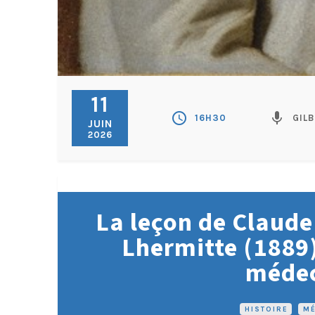
11
schedule
mic
16H30
GIL
JUIN
2026
La leçon de Claude
Lhermitte (1889)
médec
HISTOIRE
•
MÉ