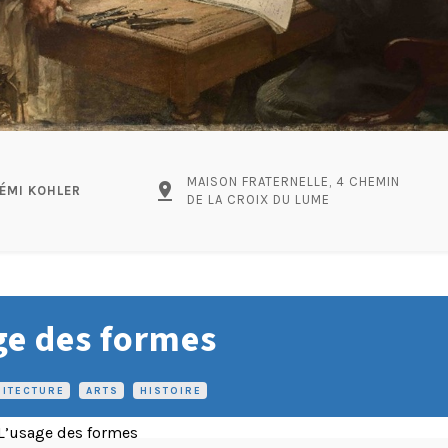
MAISON FRATERNELLE, 4 CHEMIN
pin_drop
ÉMI KOHLER
DE LA CROIX DU LUME
ge des formes
HITECTURE
•
ARTS
•
HISTOIRE