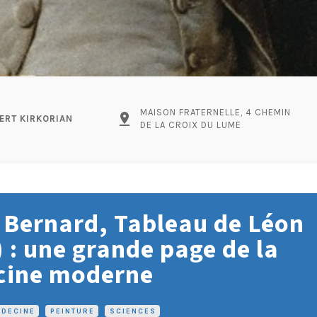
MAISON FRATERNELLE, 4 CHEMIN
pin_drop
BERT KIRKORIAN
DE LA CROIX DU LUME
 Bernard, Tableau de Léon
 : une grande page de la
ine moderne
DECINE
•
PEINTURE
•
SCIENCES