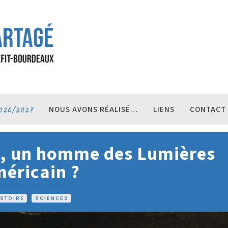
026/2027
NOUS AVONS RÉALISÉ…
LIENS
CONTACT
n, un homme des Lumières
éricain ?
ISTOIRE
•
SCIENCES