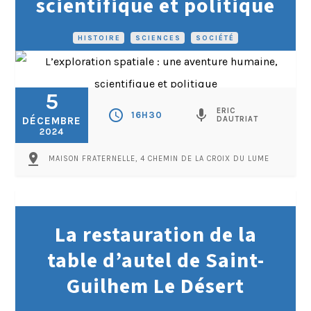
scientifique et politique
HISTOIRE
•
SCIENCES
•
SOCIÉTÉ
5
ERIC
schedule
mic
16H30
DÉCEMBRE
DAUTRIAT
2024
pin_drop
MAISON FRATERNELLE, 4 CHEMIN DE LA CROIX DU LUME
La restauration de la
table d’autel de Saint-
Guilhem Le Désert