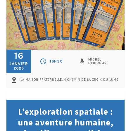
16
MICHEL
schedule
mic
16H30
JANVIER
DEBIDOUR
2025
pin_drop
LA MAISON FRATERNELLE, 4 CHEMIN DE LA CROIX DU LUME
L’exploration spatiale :
une aventure humaine,