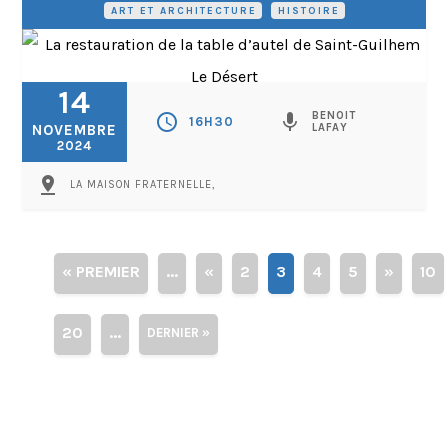
ART ET ARCHITECTURE
•
HISTOIRE
14
BENOIT
schedule
mic
16H30
NOVEMBRE
LAFAY
2024
pin_drop
LA MAISON FRATERNELLE,
« PREMIER
...
«
2
3
4
5
»
10
20
...
DERNIER »