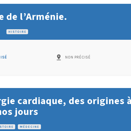
e de l’Arménie.
HISTOIRE
pin_drop
ISÉ
NON PRÉCISÉ
rgie cardiaque, des origines 
nos jours
ISTOIRE
•
MÉDECINE