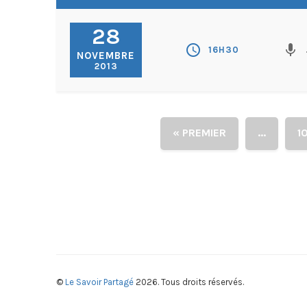
28
schedule
mic
16H30
NOVEMBRE
2013
« PREMIER
...
1
©
Le Savoir Partagé
2026. Tous droits réservés.