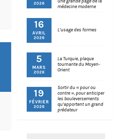
une grande page de la
2026
médecine moderne
16
L’usage des formes
AVRIL
2026
5
La Turquie, plaque
tournante du Moyen-
MARS
Orient
2026
Sortir du « pour ou
19
contre », pour anticiper
les bouleversements
FÉVRIER
qu’apportent un grand
2026
prédateur