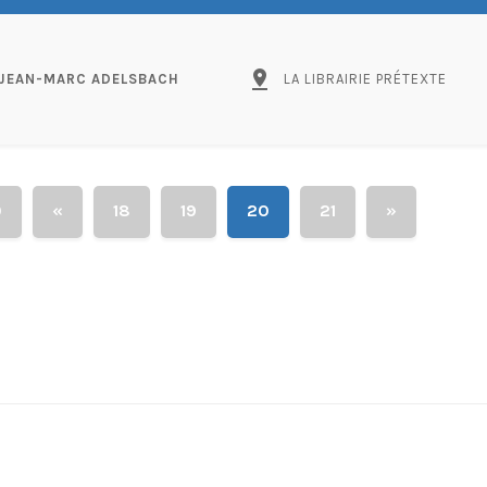
pin_drop
JEAN-MARC ADELSBACH
LA LIBRAIRIE PRÉTEXTE
0
«
18
19
20
21
»