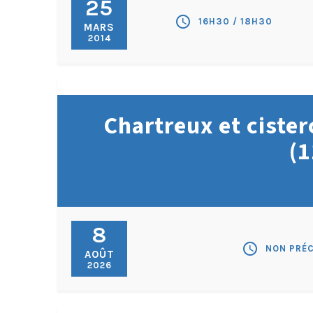
25
schedule
16H30 / 18H30
MARS
2014
Chartreux et cister
(1
8
schedule
NON PRÉC
AOÛT
2026