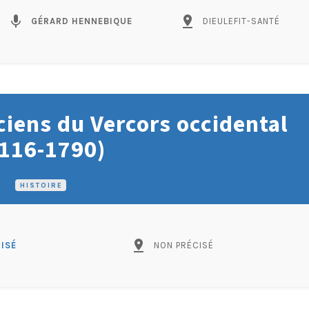
mic
pin_drop
GÉRARD HENNEBIQUE
DIEULEFIT-SANTÉ
ciens du Vercors occidental
116-1790)
HISTOIRE
pin_drop
ISÉ
NON PRÉCISÉ