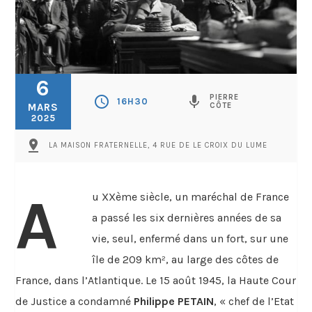
6
PIERRE
schedule
mic
16H30
MARS
CÔTE
2025
pin_drop
LA MAISON FRATERNELLE, 4 RUE DE LE CROIX DU LUME
A
u XXème siècle, un maréchal de France
a passé les six dernières années de sa
vie, seul, enfermé dans un fort, sur une
île de 209 km², au large des côtes de
France, dans l’Atlantique. Le 15 août 1945, la Haute Cour
de Justice a condamné
Philippe PETAIN
, « chef de l’Etat