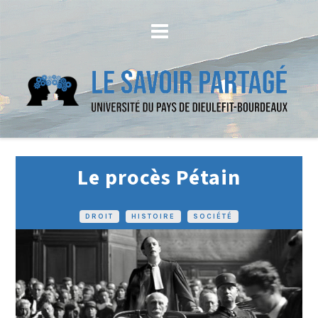
Le procès Pétain
DROIT
•
HISTOIRE
•
SOCIÉTÉ