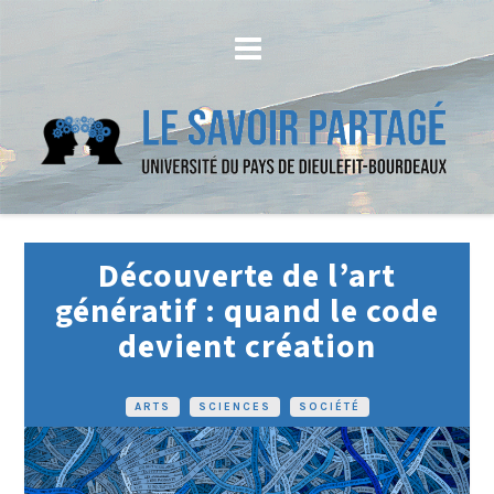
Découverte de l’art
génératif : quand le code
devient création
ARTS
•
SCIENCES
•
SOCIÉTÉ