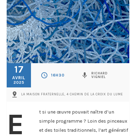
17
RICHARD
schedule
mic
16H30
AVRIL
VIGNIEL
2025
pin_drop
LA MAISON FRATERNELLE, 4 CHEMIN DE LA CROIX DU LUME
E
t si une œuvre pouvait naître d’un
simple programme ? Loin des pinceaux
et des toiles traditionnels, l’art génératif