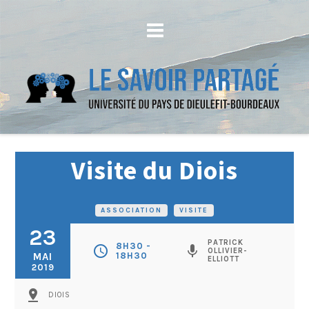
Visite du Diois
ASSOCIATION
•
VISITE
23
PATRICK
8H30 -
schedule
mic
OLLIVIER-
MAI
18H30
ELLIOTT
2019
pin_drop
DIOIS