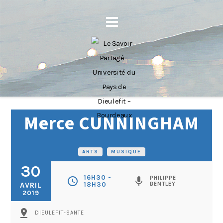
Merce CUNNINGHAM
ARTS
•
MUSIQUE
30
16H30 -
PHILIPPE
schedule
mic
AVRIL
18H30
BENTLEY
2019
pin_drop
DIEULEFIT-SANTE