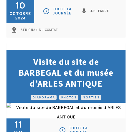
10
TOUTE LA
schedule
mic
J.H. FABRE
OCTOBRE
JOURNÉE
2024
pin_drop
SÉRIGNAN DU COMTAT
Visite du site de
BARBEGAL et du musée
d’ARLES ANTIQUE
DIAPORAMA
•
PHOTOS
•
SORTIES
11
TOUTE LA
schedule