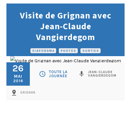
Visite de Grignan avec
Jean-Claude
Vangierdegom
DIAPORAMA
•
PHOTOS
•
SORTIES
26
TOUTE LA
JEAN-CLAUDE
schedule
mic
MAI
JOURNÉE
VANGIERDEGOM
2016
pin_drop
GRIGNAN