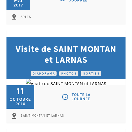
MAI
JOURNÉE
2017
pin_drop
ARLES
Visite de SAINT MONTAN
et LARNAS
DIAPORAMA
•
PHOTOS
•
SORTIES
11
TOUTE LA
schedule
OCTOBRE
JOURNÉE
2016
pin_drop
SAINT MONTAN ET LARNAS