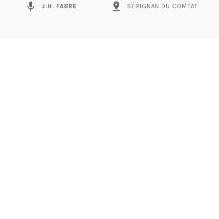
mic
pin_drop
J.H. FABRE
SÉRIGNAN DU COMTAT