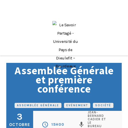
Assemblée Générale
et première
conférence
ASSEMBLÉE GÉNÉRALE
•
EVÉNEMENT
•
SOCIÉTÉ
JEAN-
3
BERNARD
CADIER ET
LE
schedule
mic
OCTOBRE
15H00
BUREAU