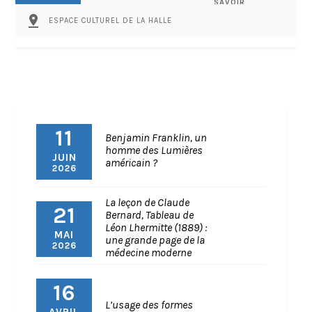
SAVOIR
PARTAGÉ
pin_drop
ESPACE CULTUREL DE LA HALLE
11
Benjamin Franklin, un
homme des Lumières
JUIN
américain ?
2026
La leçon de Claude
21
Bernard, Tableau de
Léon Lhermitte (1889) :
MAI
une grande page de la
2026
médecine moderne
16
L’usage des formes