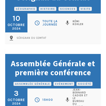
GÉOGRAPHIE
•
HISTOIRE
•
SCIENCES
•
VISITE
10
TOUTE LA
RÉMI
schedule
mic
OCTOBRE
JOURNÉE
KOHLER
2024
pin_drop
SÉRIGNAN DU COMTAT
Assemblée Générale et
première conférence
ASSEMBLÉE GÉNÉRALE
•
EVÉNEMENT
•
SOCIÉTÉ
JEAN-
3
BERNARD
CADIER ET
LE
schedule
mic
OCTOBRE
15H00
BUREAU
2024
DU