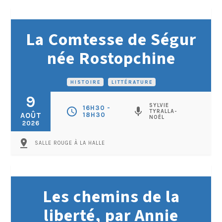
La Comtesse de Ségur
née Rostopchine
HISTOIRE
•
LITTÉRATURE
9
SYLVIE
16H30 -
schedule
mic
TYRALLA-
AOÛT
18H30
NOËL
2026
pin_drop
SALLE ROUGE À LA HALLE
Les chemins de la
liberté, par Annie