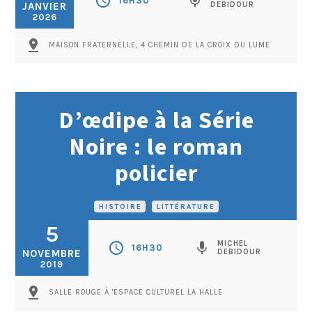
schedule
mic
16H30
JANVIER
DEBIDOUR
2026
pin_drop
MAISON FRATERNELLE, 4 CHEMIN DE LA CROIX DU LUME
D’œdipe à la Série
Noire : le roman
policier
HISTOIRE
•
LITTÉRATURE
5
MICHEL
schedule
mic
16H30
NOVEMBRE
DEBIDOUR
2019
pin_drop
SALLE ROUGE À 'ESPACE CULTUREL LA HALLE