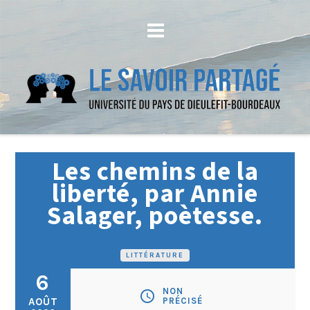
Les chemins de la
liberté, par Annie
Salager, poètesse.
LITTÉRATURE
6
NON
schedule
AOÛT
PRÉCISÉ