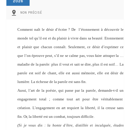
2026
pin_drop
NON PRÉCISÉ
Comment naît le désir d’écrire ? De
l’étonnement à découvrir le
monde tel qu’il est et du plaisir à vivre dans sa beauté. Etonnement
et plaisir que chacun connaît. Seulement, ce désir d’exprimer ce
que l’on éprouve peut, s’il ne se calme pas, vous faire attraper la …
maladie de la parole: plus il veut et sait se dire, plus il est soif… La
parole est soif de chant, elle est aussi mémoire, elle est désir de
lumière. La richesse de la parole est sans fin.
Aussi, l’art de la poésie, qui passe par la parole, demande-t-il un
engagement total ; comme tout art pour être véritablement
création. L’engagement en art requiert la liberté, il la creuse sans
fin. Or, la liberté est un combat, toujours difficile.
(Si je vous dis : la honte d’être, distillée et inculquée, études