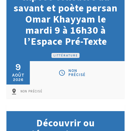
savant et poète persan
Omar Khayyam le
mardi 9 à 16h30 à
l’Espace Pré-Texte
LITTÉRATURE
9
NON
schedule
AOÛT
PRÉCISÉ
2026
pin_drop
NON PRÉCISÉ
Découvrir ou