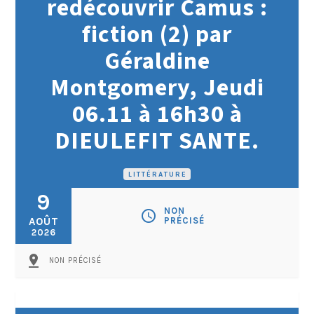
redécouvrir Camus :
fiction (2) par
Géraldine
Montgomery, Jeudi
06.11 à 16h30 à
DIEULEFIT SANTE.
LITTÉRATURE
9
NON
schedule
AOÛT
PRÉCISÉ
2026
pin_drop
NON PRÉCISÉ