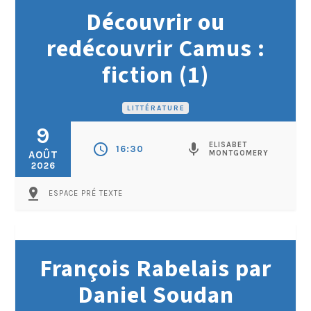
Découvrir ou
redécouvrir Camus :
fiction (1)
LITTÉRATURE
9
ELISABET
schedule
mic
16:30
AOÛT
MONTGOMERY
2026
pin_drop
ESPACE PRÉ TEXTE
François Rabelais par
Daniel Soudan