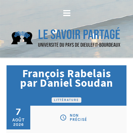
François Rabelais
par Daniel Soudan
LITTÉRATURE
7
NON
schedule
AOÛT
PRÉCISÉ
2026