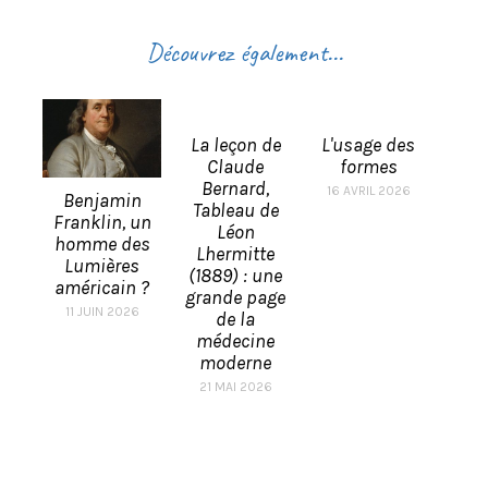
Découvrez également...
La leçon de
L'usage des
Claude
formes
Bernard,
16 AVRIL 2026
Benjamin
Tableau de
Franklin, un
Léon
homme des
Lhermitte
Lumières
(1889) : une
américain ?
grande page
11 JUIN 2026
de la
médecine
moderne
21 MAI 2026