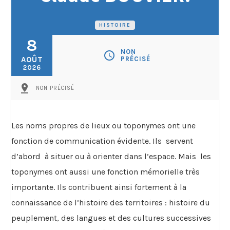
HISTOIRE
8
NON
schedule
AOÛT
PRÉCISÉ
2026
pin_drop
NON PRÉCISÉ
Les noms propres de lieux ou toponymes ont une
fonction de communication évidente. Ils
servent
d’abord
à situer ou à orienter dans l’espace. Mais
les
toponymes ont aussi une fonction mémorielle très
importante. Ils contribuent ainsi fortement à la
connaissance de l’histoire des territoires : histoire du
peuplement, des langues et des cultures successives