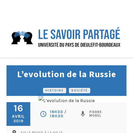
L’evolution de la Russie
HISTOIRE
•
SOCIÉTÉ
16
16H30 /
PIERRE
schedule
mic
AVRIL
18H30
MOREL
2019
pin_drop
SALLE ROUGE À LA HALLE