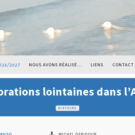
026/2027
NOUS AVONS RÉALISÉ…
LIENS
CONTACT
orations lointaines dans l’
HISTOIRE
mic
pi
18H30
MICHEL DEBIDOUR