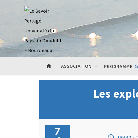
home
ASSOCIATION
2
PROGRAMME
Les expl
7
schedule
16H30 - 