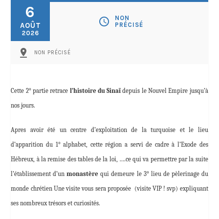
6
NON
schedule
AOÛT
PRÉCISÉ
2026
pin_drop
NON PRÉCISÉ
Cette 2° partie retrace
l’histoire du Sinaï
depuis le Nouvel Empire jusqu’à
nos jours.
Apres avoir été un centre d’exploitation de la turquoise et le lieu
d’apparition du 1° alphabet, cette région a servi de cadre à l’Exode des
Hébreux, à la remise des tables de la loi, ….ce qui va permettre par la suite
l’établissement d’un
monastère
qui demeure le 3° lieu de pèlerinage du
monde chrétien Une visite vous sera proposée
(visite VIP ! svp) expliquant
ses nombreux trésors et curiosités.