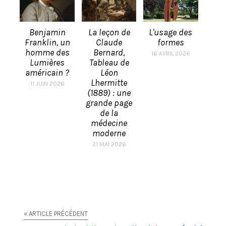
Benjamin
La leçon de
L'usage des
Franklin, un
Claude
formes
homme des
Bernard,
16 AVRIL 2026
Lumières
Tableau de
américain ?
Léon
Lhermitte
11 JUIN 2026
(1889) : une
grande page
de la
médecine
moderne
21 MAI 2026
« ARTICLE PRÉCÉDENT