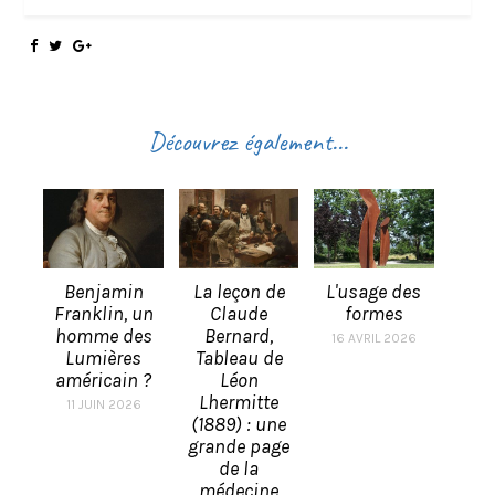
Découvrez également...
Benjamin
La leçon de
L'usage des
Franklin, un
Claude
formes
homme des
Bernard,
16 AVRIL 2026
Lumières
Tableau de
américain ?
Léon
Lhermitte
11 JUIN 2026
(1889) : une
grande page
de la
médecine