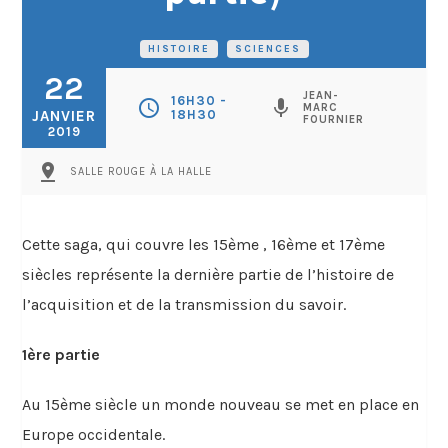
HISTOIRE
•
SCIENCES
22
JEAN-
16H30 -
schedule
mic
MARC
JANVIER
18H30
FOURNIER
2019
pin_drop
SALLE ROUGE À LA HALLE
Cette saga, qui couvre les 15ème , 16ème et 17ème
siècles représente la dernière partie de l’histoire de
l’acquisition et de la transmission du savoir.
1ère partie
Au 15ème siècle un monde nouveau se met en place en
Europe occidentale.