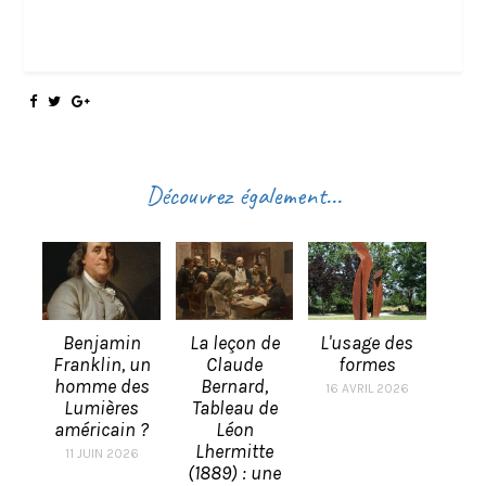
Découvrez également...
Benjamin
La leçon de
L'usage des
Franklin, un
Claude
formes
homme des
Bernard,
16 AVRIL 2026
Lumières
Tableau de
américain ?
Léon
Lhermitte
11 JUIN 2026
(1889) : une