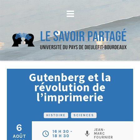
Gutenberg et la
révolution de
l’imprimerie
HISTOIRE
•
SCIENCES
6
JEAN-
16 H 30 -
schedule
mic
MARC
AOÛT
18 H 30
FOURNIER