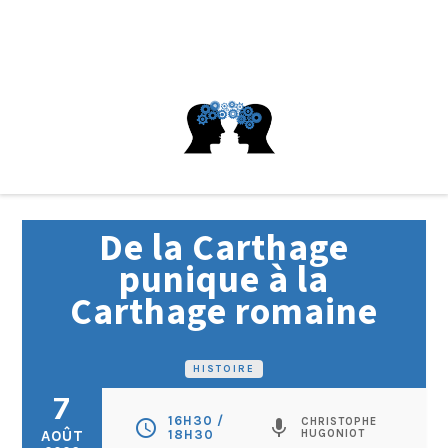
De la Carthage
punique à la
Carthage romaine
HISTOIRE
7
16H30 /
CHRISTOPHE
schedule
mic
AOÛT
18H30
HUGONIOT