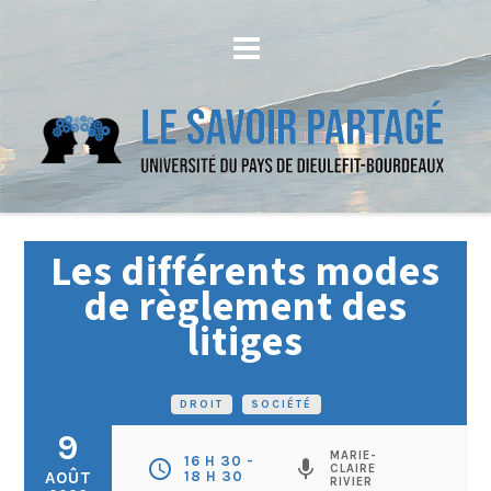
Les différents modes
de règlement des
litiges
DROIT
•
SOCIÉTÉ
9
MARIE-
16 H 30 -
schedule
mic
CLAIRE
AOÛT
18 H 30
RIVIER