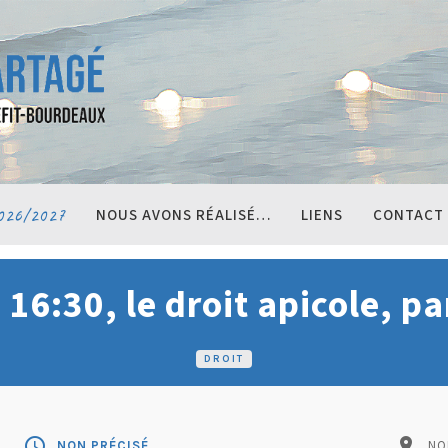
026/2027
NOUS AVONS RÉALISÉ…
LIENS
CONTACT
16:30, le droit apicole, pa
DROIT
schedule
pin_drop
NON PRÉCISÉ
NO