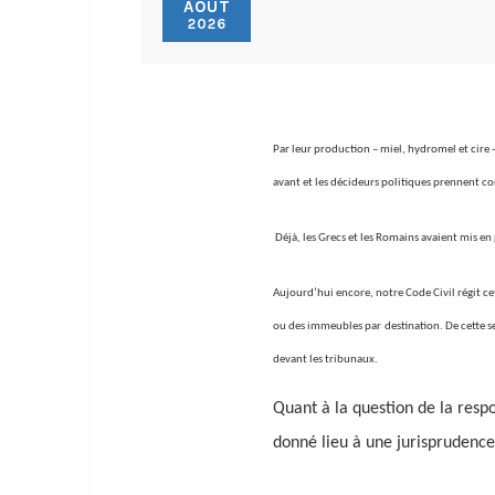
AOÛT
2026
Par leur production – miel, hydromel et cire 
avant et les décideurs politiques prennent c
Déjà, les Grecs et les Romains avaient mis en 
Aujourd’hui encore, notre Code Civil régit cett
ou des immeubles par destination. De cette se
devant les tribunaux.
Quant à la question de la resp
donné lieu à une jurisprudence