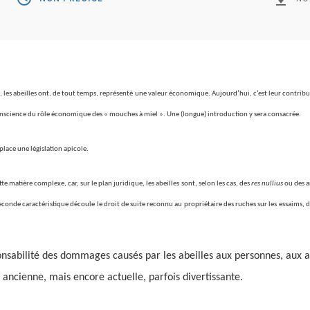
-, les abeilles ont, de tout temps, représenté une valeur économique. Aujourd’hui, c’est leur contribut
onscience du rôle économique des « mouches à miel ». Une (longue) introduction y sera consacrée.
place une législation apicole.
e matière complexe, car, sur le plan juridique, les abeilles sont, selon les cas, des
res nullius
ou des a
conde caractéristique découle le droit de suite reconnu au propriétaire des ruches sur les essaims, 
onsabilité des dommages causés par les abeilles aux personnes, aux an
 ancienne, mais encore actuelle, parfois divertissante.