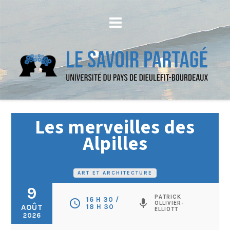
Les merveilles des
Alpilles
ART ET ARCHITECTURE
9
PATRICK
16 H 30 /
schedule
mic
OLLIVIER-
AOÛT
18 H 30
ELLIOTT
2026