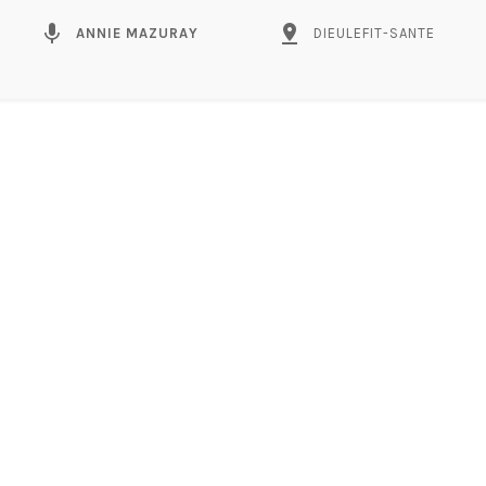
mic
pin_drop
ANNIE MAZURAY
DIEULEFIT-SANTE