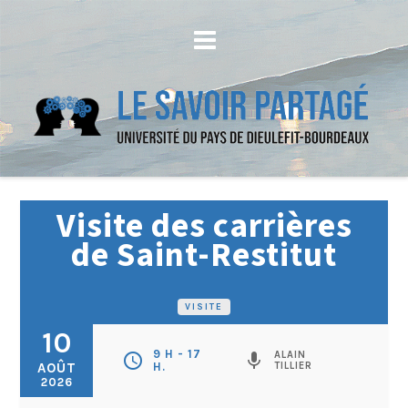
Visite des carrières
de Saint-Restitut
VISITE
10
9 H - 17
ALAIN
schedule
mic
AOÛT
H.
TILLIER
2026