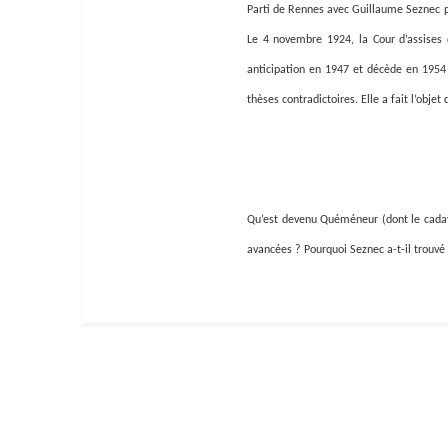
Parti de Rennes avec Guillaume Seznec po
Le 4 novembre 1924, la Cour d’assises 
anticipation en 1947 et décède en 1954 a
thèses contradictoires. Elle a fait l’obje
Qu’est devenu Quéméneur (dont le cadavr
avancées ? Pourquoi Seznec a-t-il trouvé