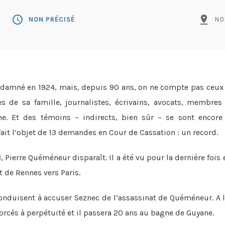
schedule
pin_drop
NON PRÉCISÉ
NO
damné en 1924, mais, depuis 90 ans, on ne compte pas ceux
s de sa famille, journalistes, écrivains, avocats, membre
. Et des témoins – indirects, bien sûr – se sont encore
it l’objet de 13 demandes en Cour de Cassation : un record.
, Pierre Quéméneur disparaît. Il a été vu pour la dernière fo
t de Rennes vers Paris.
conduisent à accuser Seznec de l’assassinat de Quéméneur. A 
rcés à perpétuité et il passera 20 ans au bagne de Guyane.