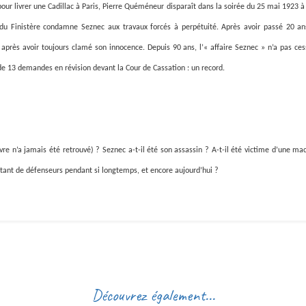
ur livrer une Cadillac à Paris, Pierre Quéméneur disparaît dans la soirée du 25 mai 1923 à
du Finistère condamne Seznec aux travaux forcés à perpétuité. Après avoir passé 20 an
près avoir toujours clamé son innocence. Depuis 90 ans, l’« affaire Seznec » n’a pas cess
t de 13 demandes en révision devant la Cour de Cassation : un record.
e n’a jamais été retrouvé) ? Seznec a-t-il été son assassin ? A-t-il été victime d’une mac
 tant de défenseurs pendant si longtemps, et encore aujourd’hui ?
Découvrez également...