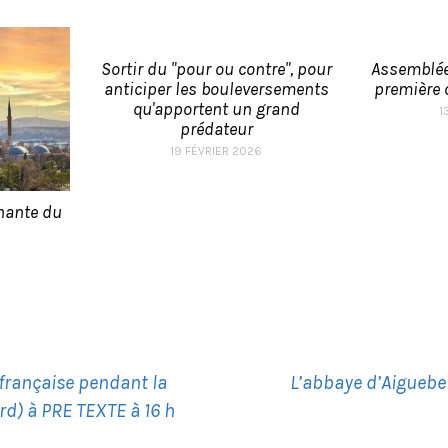
Sortir du "pour ou contre", pour
Assemblée
anticiper les bouleversements
première 
qu'apportent un grand
1
prédateur
19 FÉVRIER 2026
rnante du
 française pendant la
L’abbaye d’Aiguebe
d) à PRE TEXTE à 16 h