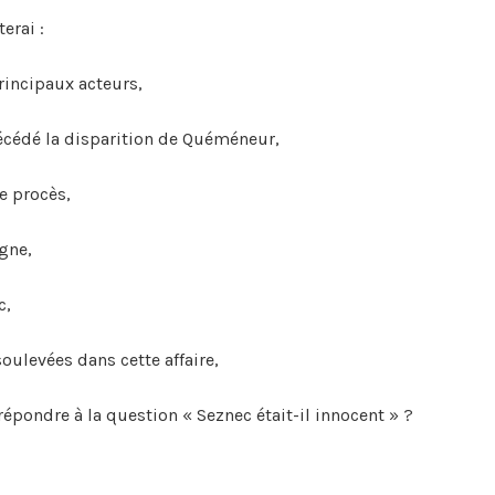
erai :
rincipaux acteurs,
écédé la disparition de Quéméneur,
le procès,
agne,
c,
soulevées dans cette affaire,
répondre à la question « Seznec était-il innocent » ?