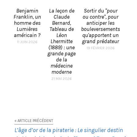
Benjamin
La leçon de
Sortir du "pour
Franklin, un
Claude
ou contre", pour
homme des
Bernard,
anticiper les
Lumières
Tableau de
bouleversements
américain ?
Léon
qu'apportent un
Lhermitte
grand prédateur
11 JUIN 2026
(1889) : une
19 FÉVRIER 2026
grande page
de la
médecine
moderne
21 MAI 2026
« ARTICLE PRÉCÉDENT
L’âge d’or de la piraterie : Le singulier destin