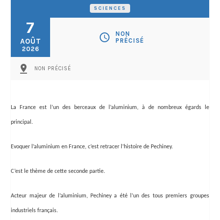
SCIENCES
7
NON
schedule
AOÛT
PRÉCISÉ
2026
pin_drop
NON PRÉCISÉ
La France est l’un des berceaux de l’aluminium, à de nombreux égards le
principal.
Evoquer l’aluminium en France, c’est retracer l’histoire de Pechiney.
C’est le thème de cette seconde partie.
Acteur majeur de l’aluminium, Pechiney a été l’un des tous premiers groupes
industriels français.