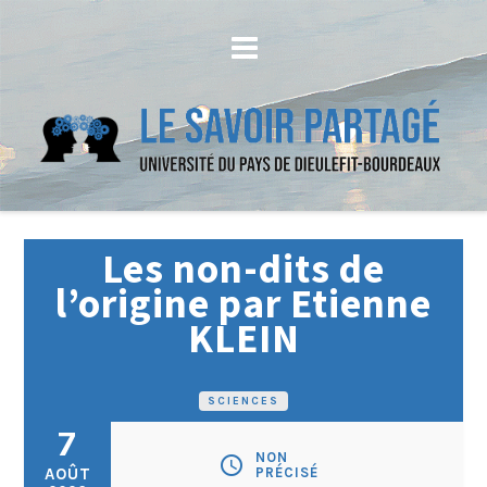
Les non-dits de
l’origine par Etienne
KLEIN
SCIENCES
7
NON
schedule
AOÛT
PRÉCISÉ