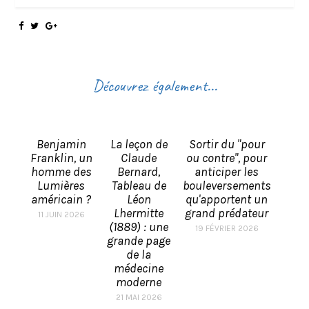
Découvrez également...
Benjamin
La leçon de
Sortir du "pour
Franklin, un
Claude
ou contre", pour
homme des
Bernard,
anticiper les
Lumières
Tableau de
bouleversements
américain ?
Léon
qu'apportent un
Lhermitte
grand prédateur
11 JUIN 2026
(1889) : une
19 FÉVRIER 2026
grande page
de la
médecine
moderne
21 MAI 2026