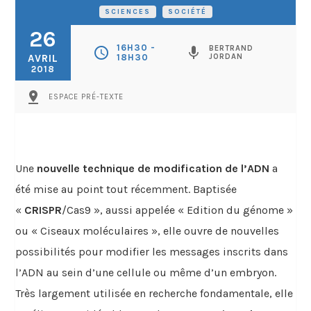
SCIENCES
•
SOCIÉTÉ
26
16H30 -
BERTRAND
schedule
mic
AVRIL
18H30
JORDAN
2018
pin_drop
ESPACE PRÉ-TEXTE
Une
nouvelle technique de modification de l’ADN
a
été mise au point tout récemment. Baptisée
«
CRISPR
/Cas9 », aussi appelée « Edition du génome »
ou « Ciseaux moléculaires », elle ouvre de nouvelles
possibilités pour modifier les messages inscrits dans
l’ADN au sein d’une cellule ou même d’un embryon.
Très largement utilisée en recherche fondamentale, elle