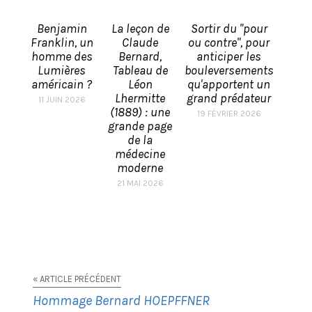
Benjamin
La leçon de
Sortir du "pour
Franklin, un
Claude
ou contre", pour
homme des
Bernard,
anticiper les
Lumières
Tableau de
bouleversements
américain ?
Léon
qu'apportent un
Lhermitte
grand prédateur
11 JUIN 2026
(1889) : une
19 FÉVRIER 2026
grande page
de la
médecine
moderne
21 MAI 2026
« ARTICLE PRÉCÉDENT
Hommage Bernard HOEPFFNER