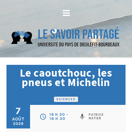
Le caoutchouc, les
pneus et Michelin
SCIENCES
7
16 H 30 -
PATRICE
schedule
mic
AOÛT
18 H 30
NATIER
2026