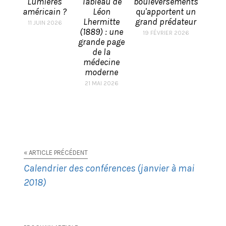
Lumières
Tableau de
bouleversements
américain ?
Léon
qu'apportent un
Lhermitte
grand prédateur
11 JUIN 2026
(1889) : une
19 FÉVRIER 2026
grande page
de la
médecine
moderne
21 MAI 2026
« ARTICLE PRÉCÉDENT
Calendrier des conférences (janvier à mai
2018)