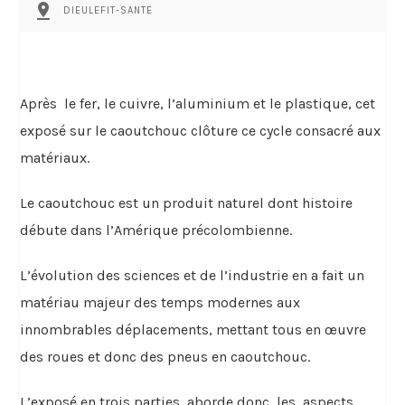
pin_drop
DIEULEFIT-SANTE
Après le fer, le cuivre, l’aluminium et le plastique, cet
exposé sur le caoutchouc clôture ce cycle consacré aux
matériaux.
Le caoutchouc est un produit naturel dont histoire
débute dans l’Amérique précolombienne.
L’évolution des sciences et de l’industrie en a fait un
matériau majeur des temps modernes aux
innombrables déplacements, mettant tous en œuvre
des roues et donc des pneus en caoutchouc.
L’exposé en trois parties aborde donc les aspects