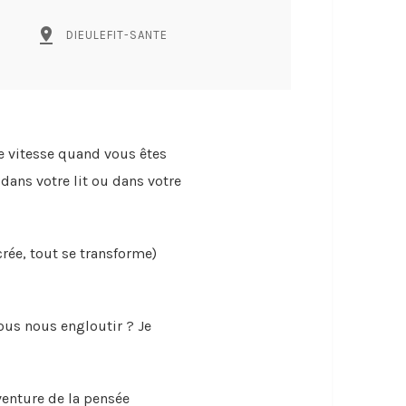
pin_drop
DIEULEFIT-SANTE
e vitesse quand vous êtes
dans votre lit ou dans votre
crée, tout se transforme)
ous nous engloutir ? Je
aventure de la pensée