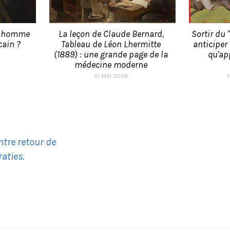
n homme
La leçon de Claude Bernard,
Sortir du 
ain ?
Tableau de Léon Lhermitte
anticiper
(1889) : une grande page de la
qu'ap
médecine moderne
21 MAI 2026
ntre retour de
aties.