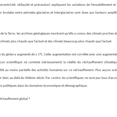
xcentricité, obliquité et précession) expliquent les variations de l’ensoleillement et
es brutales entre périodes glaciaires et interglaciaires sont dues aux facteurs amplifi
e de la Terre, les archives géologiques montrent qu’elle a connu des climats proches d
 climats plus chauds que l’actuel et des climats beaucoup plus chauds que l’actuel.
du globe a augmenté de ± 1°C. Cette augmentation est corrélée avec une augmentatio
cun scientifique ne conteste (sérieusement) la réalité du réchauffement climatiqu
lité au moins partielle des activités humaines sur ce réchauffement. Plus aucun scie
r bien au-delà du XXIème siècle. Par contre, les scientifiques ne sont pas tous d’acc
ns politiques dans les domaines économique et démographique.
réchauffement global ?