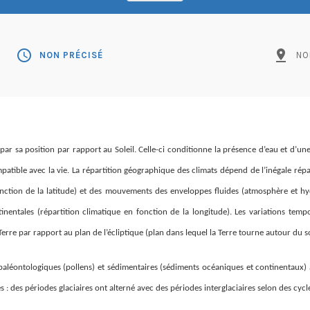
schedule
pin_drop
NON PRÉCISÉ
NO
e par sa position par rapport au Soleil. Celle-ci conditionne la présence d’eau et d’u
tible avec la vie. La répartition géographique des climats dépend de l’inégale répart
onction de la latitude) et des mouvements des enveloppes fluides (atmosphère et 
inentales (répartition climatique en fonction de la longitude). Les variations tempo
 Terre par rapport au plan de l’écliptique (plan dans lequel la Terre tourne autour du so
aléontologiques (pollens) et sédimentaires (sédiments océaniques et continentaux) 
 : des périodes glaciaires ont alterné avec des périodes interglaciaires selon des cyc