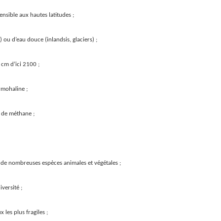
ensible aux hautes latitudes ;
 ou d’eau douce (inlandsis, glaciers) ;
cm d’ici 2100 ;
rmohaline ;
 de méthane ;
n de nombreuses espèces animales et végétales ;
versité ;
x les plus fragiles ;