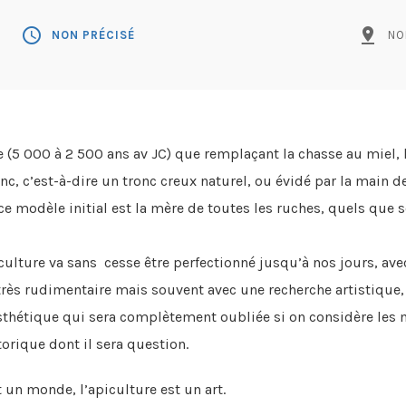
schedule
pin_drop
NON PRÉCISÉ
NO
e (5 000 à 2 500 ans av JC) que remplaçant la chasse au miel, l
onc, c’est-à-dire un tronc creux naturel, ou évidé par la main 
ce modèle initial est la mère de toutes les ruches, quels que so
iculture va sans cesse être perfectionné jusqu’à nos jours, av
très rudimentaire mais souvent avec une recherche artistique,
esthétique qui sera complètement oubliée si on considère les 
torique dont il sera question.
t un monde, l’apiculture est un art.