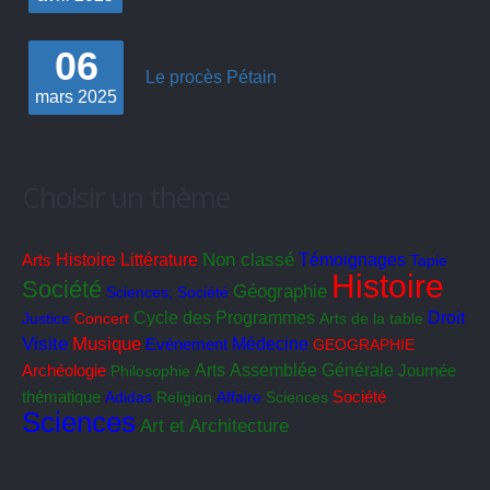
06
Le procès Pétain
mars
2025
Choisir un thème
Non classé
Histoire
Littérature
Témoignages
Arts
Tapie
Histoire
Société
Géographie
Sciences; Société
Cycle des Programmes
Droit
Justice
Concert
Arts de la table
Visite
Musique
Médecine
Evénement
GEOGRAPHIE
Arts
Assemblée Générale
Archéologie
Philosophie
Journée
Société
thématique
Adidas
Religion
Affaire
Sciences
Sciences
Art et Architecture