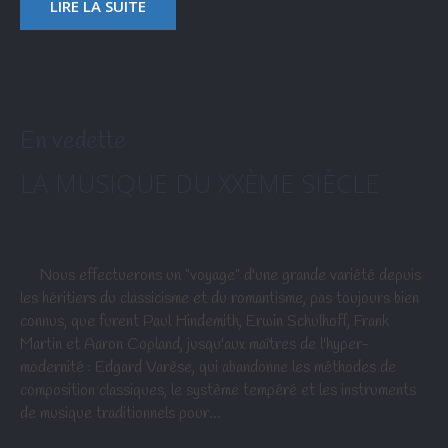
LIRE LA SUITE
En vedette
LA MUSIQUE DU XXÈME SIÈCLE
Nous effectuerons un "voyage" d'une grande variété depuis
les héritiers du classicisme et du romantisme, pas toujours bien
connus, que furent Paul Hindemith, Erwin Schulhoff, Frank
Martin et Aaron Copland, jusqu'aux maîtres de l'hyper-
modernité : Edgard Varèse, qui abandonne les méthodes de
composition classiques, le système tempéré et les instruments
de musique traditionnels pour…