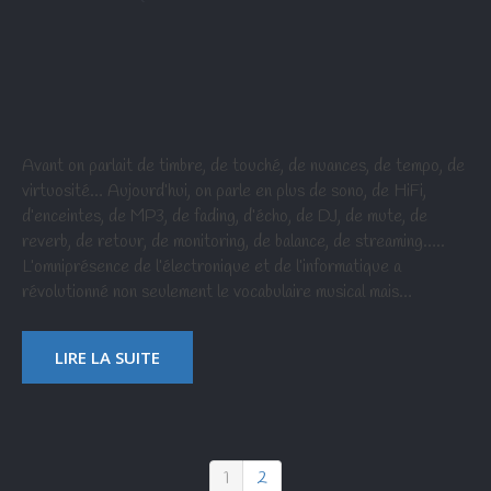
Avant on parlait de timbre, de touché, de nuances, de tempo, de
virtuosité… Aujourd’hui, on parle en plus de sono, de HiFi,
d’enceintes, de MP3, de fading, d’écho, de DJ, de mute, de
reverb, de retour, de monitoring, de balance, de streaming…..
L’omniprésence de l’électronique et de l’informatique a
révolutionné non seulement le vocabulaire musical mais…
LIRE LA SUITE
1
2