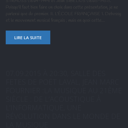
STRAUSS (1864-1949) et Jean SIBELIUS (1865-1957).
Puisqu'il faut bien faire un choix dans cette présentation, je ne
parlerai que du premier. II. L'ÉCOLE FRANÇAISE 1. Debussy
et le mouvement musical français ; mais en quoi cette…
LIRE LA SUITE
07.09.2015 À 20:30, SALLE DES
FETES DE POËT LAVAL, JEAN MARC
FOURNIER :LA MUSIQUE AU 21ÈME
SIÈCLE : DE L’ACOUSTIQUE À
L’INFORMATIQUE, UNE
RÉVOLUTION DANS LE MONDE DE
LA MUSIQUE