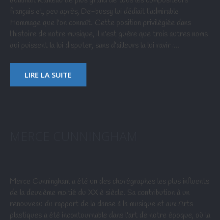
qualifiait Rameau de plus grand de tous les compositeurs
français et, peu après, De-bussy lui dédiait l'admirable
Hommage que l'on connaît. Cette position privilégiée dans
l'histoire de notre musique, il n'est guère que trois autres noms
qui puissent la lui disputer, sans d'ailleurs la lui ravir :…
LIRE LA SUITE
MERCE CUNNINGHAM
Merce Cunningham a été un des chorégraphes les plus influents
de la deuxième moitié du XX è siècle. Sa contribution à un
renouveau du rapport de la danse à la musique et aux Arts
plastiques a été incontournable dans l'art de notre époque, où la