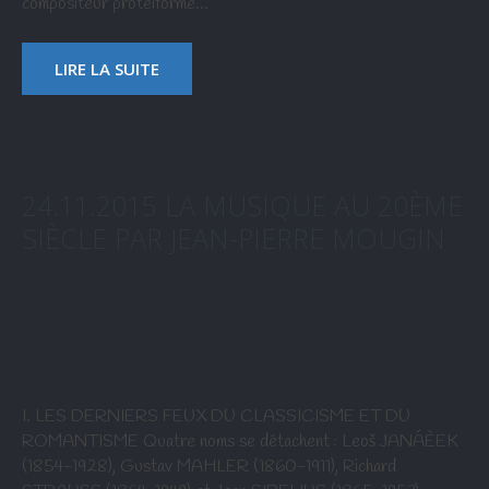
compositeur protéiforme…
LIRE LA SUITE
24.11.2015 LA MUSIQUE AU 20ÈME
SIÈCLE PAR JEAN-PIERRE MOUGIN
I. LES DERNIERS FEUX DU CLASSICISME ET DU
ROMANTISME Quatre noms se détachent : Leoš JANÁÈEK
(1854-1928), Gustav MAHLER (1860-1911), Richard