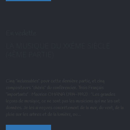
En vedette
LA MUSIQUE DU XXÈME SIÈCLE
(4ÈME PARTIE)
Cinq "inclassables" pour cette dernière partie, et cinq
compositeurs "chéris" du conférencier. Trois Français
"importants" : Maurice OHANA (1914-1992) : "Les grandes
leçons de musique, ce ne sont pas les musiciens qui me les ont
données. Je les ai reçues concrètement de la mer, du vent, de la
pluie sur les arbres et de la lumière, ou…