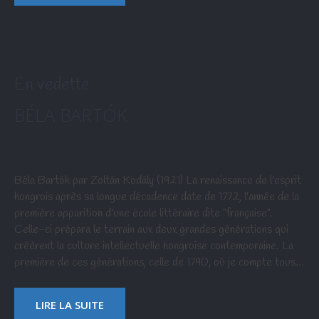
En vedette
BÉLA BARTÓK
Béla Bartók par Zoltán Kodály (1921) La renaissance de l'esprit
hongrois après sa longue décadence date de 1772, l'année de la
première apparition d'une école littéraire dite "française".
Celle-ci prépara le terrain aux deux grandes générations qui
créèrent la culture intellectuelle hongroise contemporaine. La
première de ces générations, celle de 1790, où je compte tous…
LIRE LA SUITE