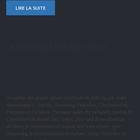
LIRE LA SUITE
LA MUSIQUE DU XXE SIÈCLE
2e partie : les grands génies créateurs Ils sont six, par ordre
chronologique : Bartók, Stravinsky, Prokofiev, Chostakovitch,
Messiaen et Dutilleux. Messiaen ayant été présenté, Bartók et
Chostakovitch devant faire l'objet, plus tard d'une attention
détaillée, je consacrerai cet exposé aux trois autres : Igor
Stravinsky, le révolutionnaire du rythme, Serge Prokofiev, le