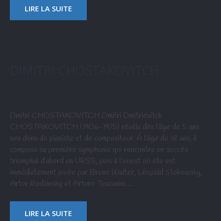
LIRE LA SUITE
DIMITRI CHOSTAKOVITCH
Dmitri CHOSTAKOVITCH Dmitri Dmitrievitch
CHOSTAKOVITCH (1906-1975) révéla dès l’âge de 5 ans
ses dons de pianiste et de compositeur. À l’âge de 18 ans, il
compose sa première symphonie qui rencontre un succès
triomphal d’abord en URSS, puis à l’ouest où elle est
immédiatement jouée par Bruno Walter, Léopold Stokowsky,
Artur Rodzinsky et Arturo Toscanini.…
LIRE LA SUITE