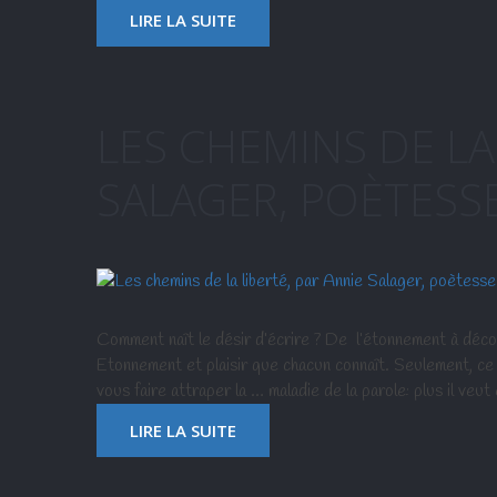
LIRE LA SUITE
LES CHEMINS DE LA
SALAGER, POÈTESSE
Comment naît le désir d’écrire ? De l’étonnement à découv
Etonnement et plaisir que chacun connaît. Seulement, ce d
vous faire attraper la … maladie de la parole: plus il veut
LIRE LA SUITE