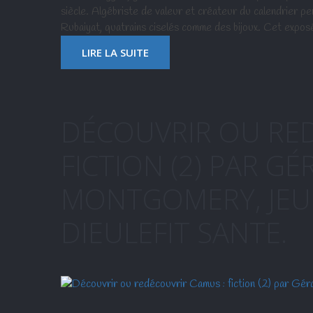
siècle. Algébriste de valeur et créateur du calendrier pe
Rubaiyat, quatrains ciselés comme des bijoux. Cet expos
LIRE LA SUITE
DÉCOUVRIR OU RED
FICTION (2) PAR GÉ
MONTGOMERY, JEUD
DIEULEFIT SANTE.