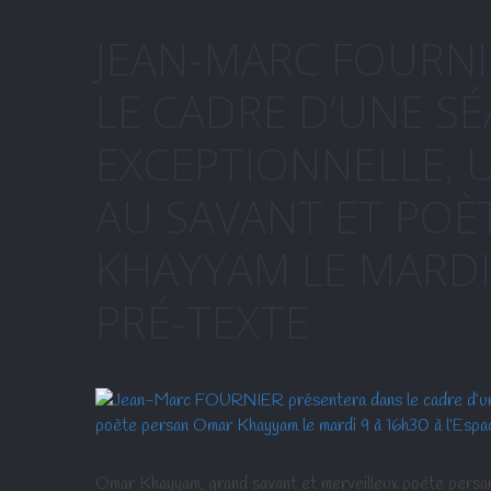
JEAN-MARC FOURNI
LE CADRE D’UNE S
EXCEPTIONNELLE, 
AU SAVANT ET POÈ
KHAYYAM LE MARDI 
PRÉ-TEXTE
Omar Khayyam, grand savant et merveilleux poète persan