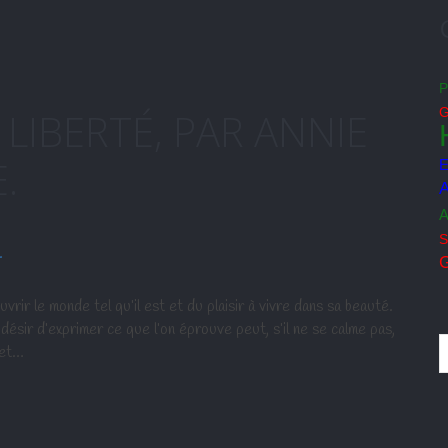
P
 LIBERTÉ, PAR ANNIE
.
E
A
A
S
G
rir le monde tel qu’il est et du plaisir à vivre dans sa beauté.
ésir d’exprimer ce que l’on éprouve peut, s’il ne se calme pas,
 et…