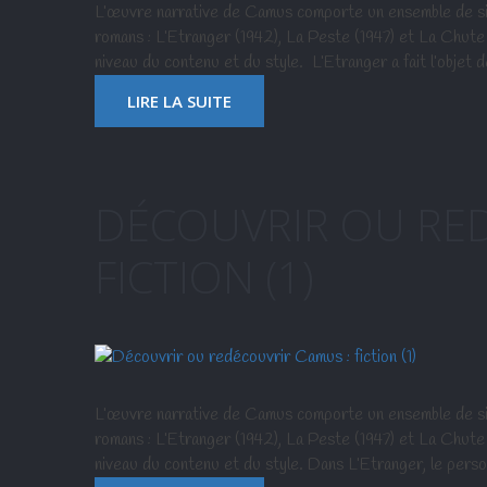
L’œuvre narrative de Camus comporte un ensemble de six n
romans : L’Etranger (1942), La Peste (1947) et La Chute 
niveau du contenu et du style. L’Etranger a fait l’objet
LIRE LA SUITE
DÉCOUVRIR OU RED
FICTION (1)
L’œuvre narrative de Camus comporte un ensemble de six n
romans : L’Etranger (1942), La Peste (1947) et La Chute 
niveau du contenu et du style. Dans L’Etranger, le pers