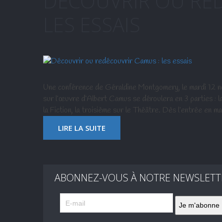
DÉCOUVRIR OU RED
LES ESSAIS
Une conférence de Géraldine Montgomery, le mardi 12 n
sur l’œuvre d’Albert Camus se déroulera en 3 parties : l
la Fiction, la troisième sur le Théâtre. Dès l’entrée en 
LIRE LA SUITE
ABONNEZ-VOUS À NOTRE NEWSLETT