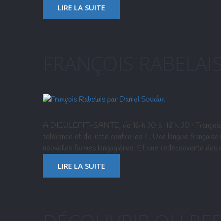
LIRE LA SUITE
FRANÇOIS RABELAI
A DIEULEFIT-SANTE, de 16 h 30 à 18 h 30 : François Ra
tolérance et de lutte contre les ? . Une langue française
nouvelles formes langagières. Et une redécouverte des 
LIRE LA SUITE