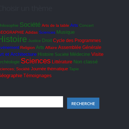
Choisir un thème
Société
hilosophie
Arts de la table
Arts
Concert
Musique
GEOGRAPHIE
Adidas
Sciences
Histoire
Cycle des Programmes
Droit
Justice
Arts
Assemblée Générale
vénement
Religion
Affaire
rt et Architecture
Visite
Histoire
Société
Médecine
Sciences
Non classé
Littérature
rchéologie
ciences; Société
Journée thématique
Tapie
éographie
Témoignages