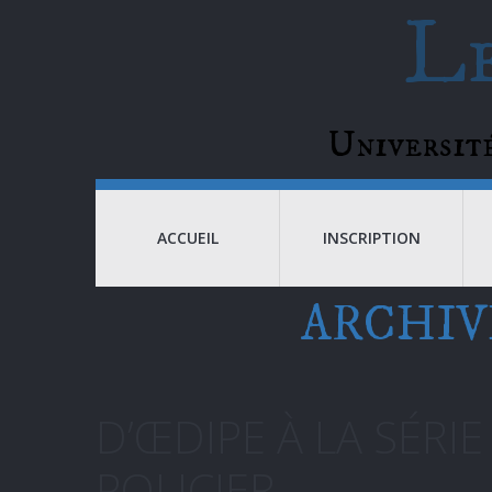
Le
Universi
ACCUEIL
INSCRIPTION
ARCHIV
D’ŒDIPE À LA SÉRI
POLICIER