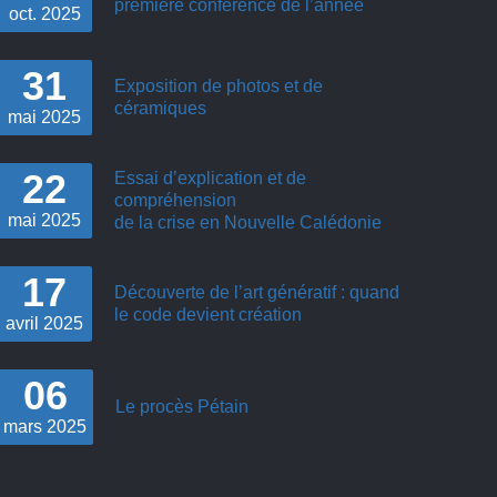
première conférence de l’année
oct.
2025
31
Exposition de photos et de
céramiques
mai
2025
22
Essai d’explication et de
compréhension
mai
2025
de la crise en Nouvelle Calédonie
17
Découverte de l’art génératif : quand
le code devient création
avril
2025
06
Le procès Pétain
mars
2025