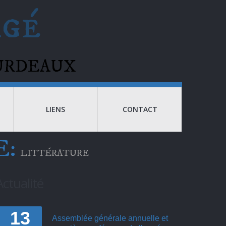
agé
BOURDEAUX
LIENS
CONTACT
E:
LITTÉRATURE
Actualité
13
Assemblée générale annuelle et