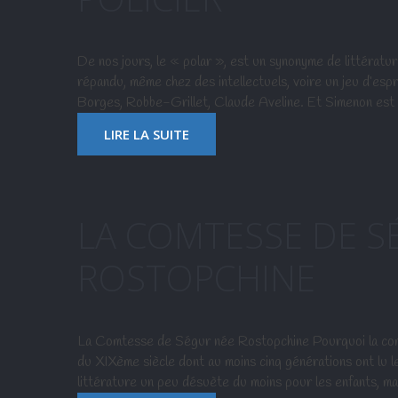
De nos jours, le « polar », est un synonyme de littérature
répandu, même chez des intellectuels, voire un jeu d’espr
Borges, Robbe-Grillet, Claude Aveline. Et Simenon est 
LIRE LA SUITE
LA COMTESSE DE S
ROSTOPCHINE
La Comtesse de Ségur née Rostopchine Pourquoi la com
du XIXème siècle dont au moins cinq générations ont lu l
littérature un peu désuète du moins pour les enfants, ma