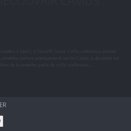
ÉCOUVRIR CAMUS :
ovembre à 16h30, à Dieulefit Santé. Cette conférence portant
a première portera principalement sur les Essais, la deuxième sur
matière de la première partie de cette conférence…
ER