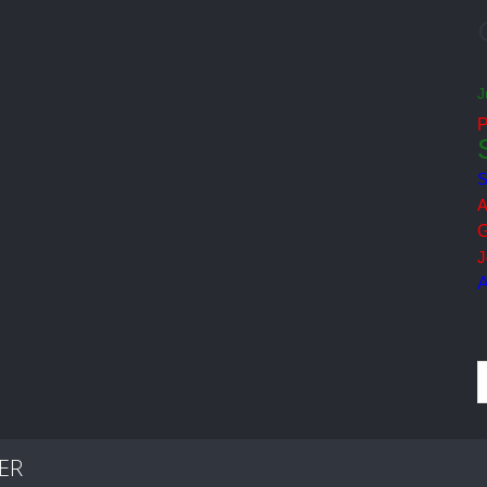
J
S
A
G
J
A
ER