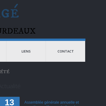
agé
BOURDEAUX
LIENS
CONTACT
IÉTÉ
Actualité
13
Assemblée générale annuelle et