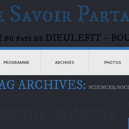
 Savoir Part
té du pays de DIEULEFIT – 
PROGRAMME
ARCHIVES
PHOTOS
AG ARCHIVES:
SCIENCES; SOC
IFICIELLE GÉNÉRATIVE