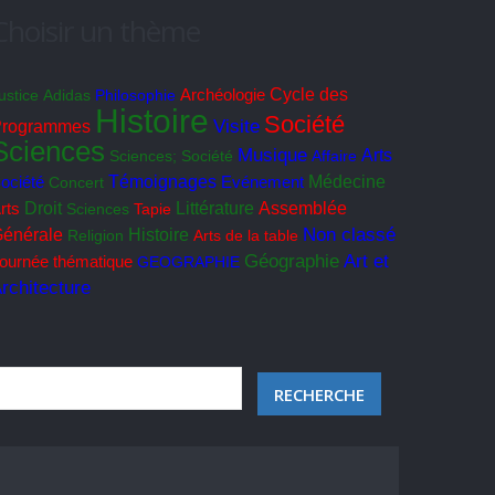
Choisir un thème
Cycle des
ustice
Adidas
Philosophie
Archéologie
Histoire
Société
Programmes
Visite
Sciences
Musique
Arts
Sciences; Société
Affaire
ociété
Témoignages
Médecine
Concert
Evénement
Droit
Littérature
Assemblée
rts
Sciences
Tapie
Non classé
énérale
Histoire
Religion
Arts de la table
Géographie
Art et
ournée thématique
GEOGRAPHIE
rchitecture