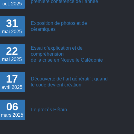
première conférence de l’année
oct.
2025
31
Exposition de photos et de
céramiques
mai
2025
22
Essai d’explication et de
compréhension
mai
2025
de la crise en Nouvelle Calédonie
17
Découverte de l’art génératif : quand
le code devient création
avril
2025
06
Le procès Pétain
mars
2025