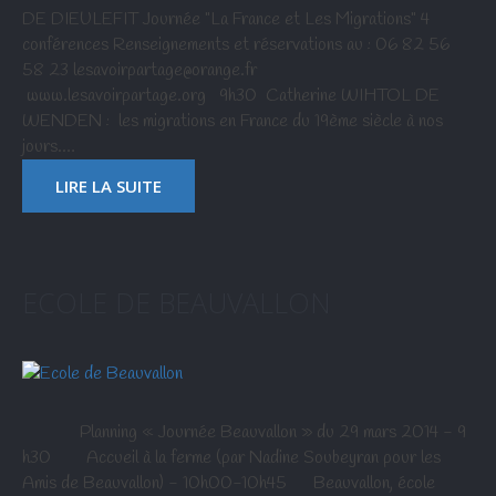
DE DIEULEFIT Journée "La France et Les Migrations" 4
conférences Renseignements et réservations au : 06 82 56
58 23 lesavoirpartage@orange.fr
www.lesavoirpartage.org 9h30 Catherine WIHTOL DE
WENDEN : les migrations en France du 19ème siècle à nos
jours.…
LIRE LA SUITE
ECOLE DE BEAUVALLON
Planning « Journée Beauvallon » du 29 mars 2014 - 9
h30 Accueil à la ferme (par Nadine Soubeyran pour les
Amis de Beauvallon) - 10h00-10h45 Beauvallon, école