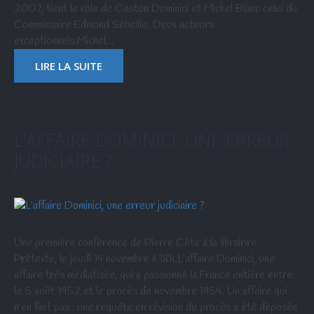
2007, tient le rôle de Gaston Dominici et Michel Blanc celui du
Commissaire Edmond Sébeille. Deux acteurs
exceptionnels.Michel…
LIRE LA SUITE
L’AFFAIRE DOMINICI, UNE ERREUR
JUDICIAIRE ?
Une première conférence de Pierre Côte à la librairire
Prétexte, le jeudi 14 novembre à 18h.L’affaire Dominici, une
affaire très médiatisée, qui a passionné la France entière entre
le 5 août 1952 et le procès de novembre 1954. Un affaire qui
n’en finit pas : une requête en révision du procès a été déposée