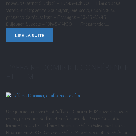
nouvelle (Bernard Delpal) - 10h45-12h00 Film de José
Varela « Marguerite Soubeyran, une école, une vie » en
présence du réalisateur - Echanges - 12h15-13h45
Déjeuner à l’école - 13h45-14h30 Présentation…
LIRE LA SUITE
L’AFFAIRE DOMINICI, CONFÉRENCE
ET FILM
Une journée consacrée à l'affaire Dominici, le 18 novembre avec
repas, projection de film et conférence de Pierre Côte à la
librairie Prétexte. L’affaire DominiciTéléfilm réalisé par Pierre
Boutron en 2003Dans ce téléfilm, Michel Serrault, décédé en