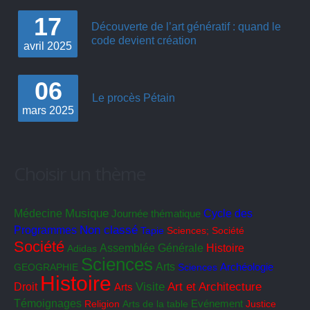
17
Découverte de l’art génératif : quand le
code devient création
avril
2025
06
Le procès Pétain
mars
2025
Choisir un thème
Musique
Cycle des
Médecine
Journée thématique
Programmes
Non classé
Tapie
Sciences; Société
Société
Assemblée Générale
Histoire
Adidas
Sciences
Arts
GEOGRAPHIE
Sciences
Archéologie
Histoire
Visite
Art et Architecture
Droit
Arts
Témoignages
Religion
Arts de la table
Evénement
Justice