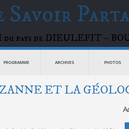
 Savoir Part
té du pays de DIEULEFIT – 
PROGRAMME
ARCHIVES
PHOTOS
ZANNE ET LA GÉOLO
A