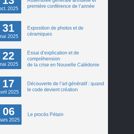
13
Assemblée générale annuelle et
première conférence de l’année
oct.
2025
31
Exposition de photos et de
céramiques
mai
2025
22
Essai d’explication et de
compréhension
mai
2025
de la crise en Nouvelle Calédonie
17
Découverte de l’art génératif : quand
le code devient création
vril
2025
06
Le procès Pétain
ars
2025