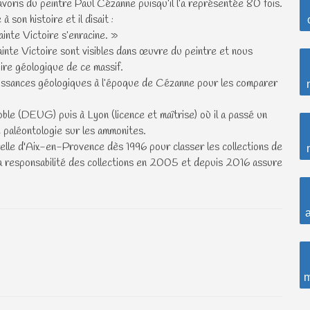
avoris du peintre Paul Cézanne puisqu’il l’a représentée 80 fois.
son histoire et il disait :
ainte Victoire s’enracine. »
inte Victoire sont visibles dans œuvre du peintre et nous
oire géologique de ce massif.
issances géologiques à l’époque de Cézanne pour les comparer
le (DEUG) puis à Lyon (licence et maîtrise) où il a passé un
 paléontologie sur les ammonites.
elle d'Aix-en-Provence dès 1996 pour classer les collections de
is la responsabilité des collections en 2005 et depuis 2016 assure
a
m