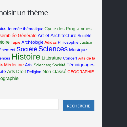
hoisir un thème
Cycle des Programmes
aire
Journée thématique
Art et Architecture
semblée Générale
Société
toire
Tapie
Archéologie
Adidas
Philosophie
Justice
Sciences
Société
Musique
énement
Histoire
Littérature
iences
Concert
Arts de la
Médecine
Témoignages
le
Arts
Sciences; Société
ite
Non classé
Arts
Droit
Religion
GEOGRAPHIE
ographie