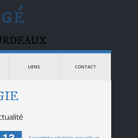
agé
BOURDEAUX
LIENS
CONTACT
GIE
ctualité