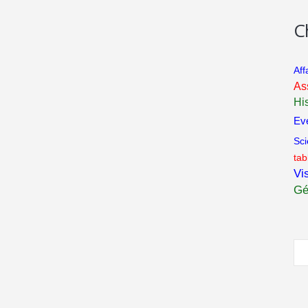
C
Aff
As
His
Ev
Sc
tab
Vis
Gé