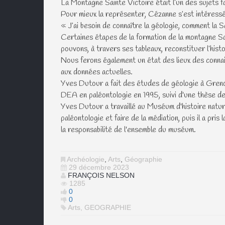
La Montagne Sainte Victoire était l’un des sujets f
Pour mieux la représenter, Cézanne s’est intéressé à 
« J’ai besoin de connaître la géologie, comment la S
Certaines étapes de la formation de la montagne Sa
pouvons, à travers ses tableaux, reconstituer l’hist
Nous ferons également un état des lieux des conna
aux données actuelles.
Yves Dutour a fait des études de géologie à Grenob
DEA en paléontologie en 1995, suivi d'une thèse de
Yves Dutour a travaillé au Muséum d'histoire natur
paléontologie et faire de la médiation, puis il a pr
la responsabilité de l'ensemble du muséum.
Archéologie
,
Arts
,
Géographie
29 décembre 2023
FRANÇOIS NELSON
1285
0
0
Arts
,
GEOGRAPHIE